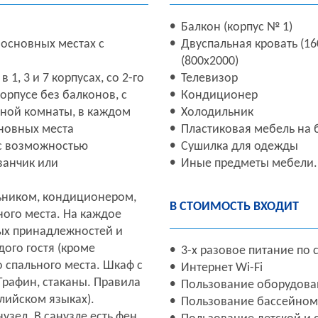
Балкон (корпус № 1)
основных местах с
Двуспальная кровать (16
(800х2000)
1, 3 и 7 корпусах, со 2-го
Телевизор
орпусе без балконов, с
Кондиционер
дной комнаты, в каждом
Холодильник
сновных места
Пластиковая мебель на 
 с возможностью
Сушилка для одежды
ванчик или
Иные предметы мебели.
ником, кондиционером,
В СТОИМОСТЬ ВХОДИТ
ного места. На каждое
ых принадлежностей и
дого гостя (кроме
3-х разовое питание по 
 спального места. Шкаф с
Интернет Wi-Fi
Графин, стаканы. Правила
Пользование оборудов
лийском языках).
Пользование бассейном
зел. В санузле есть фен