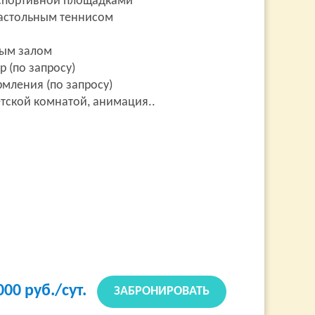
 спортивной площадками
астольным теннисом
ным залом
р (по запросу)
рмления (по запросу)
тской комнатой, анимация..
000
руб./сут.
ЗАБРОНИРОВАТЬ