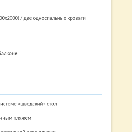
00х2000) / две односпальные кровати
балконе
системе «шведский» стол
анным пляжем