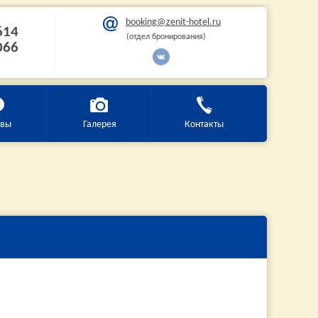
booking@zenit-hotel.ru
614
(отдел бронирования)
066
ывы
Галерея
Контакты