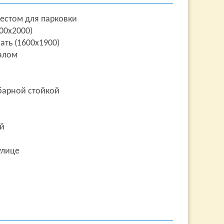
естом для парковки
00х2000)
ать (1600х1900)
калом
барной стойкой
ой
улице