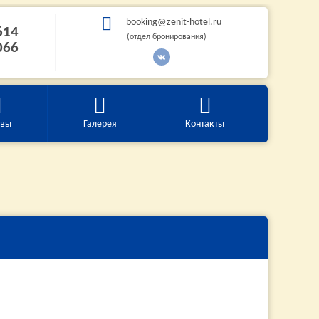
booking@zenit-hotel.ru
614
(отдел бронирования)
066
ывы
Галерея
Контакты