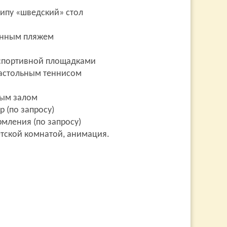
типу «шведский» стол
анным пляжем
 спортивной площадками
астольным теннисом
ным залом
р (по запросу)
рмления (по запросу)
тской комнатой, анимация.