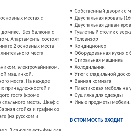
Собственный дворик с м
основных местах с
Двуспальная кровать (16
Двуспальная диван-кров
 домике. Без балкона с
Туалетный столик с зер
ом. Апартаменты состоят
Телевизор
мнате 2 основных места
Кондиционер
олнительного места
Оборудованная кухня с 
Стиральная машинка
ником, электрочайником,
Холодильник
ной машинкой,
Утюг с гладильной доск
ного места. На каждое
Ванная комната
ых принадлежностей и
Пластиковая мебель на 
дого гостя (кроме
Сушилка для одежды
 спального места. Шкаф с
Иные предметы мебели.
Барная стойка и графин со
те (на русском и
В СТОИМОСТЬ ВХОДИТ
л. В санузле есть фен для