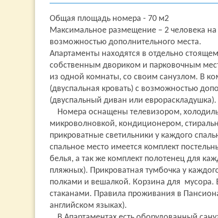
Общая площадь номера - 70 м2
Максимальное размещение – 2 человека на 
возможностью дополнительного места.
Апартаменты находятся в отдельно стоящем
собственным двориком и парковочным мест
из одной комнаты, со своим санузлом. В ко
(двуспальная кровать) с возможностью доп
(двуспальный диван или еврораскладушка).
Номера оснащены телевизором, холодиль
микроволновкой, кондиционером, стираль
прикроватные светильники у каждого спаль
спальное место имеется комплект постельн
белья, а так же комплект полотенец для каж
пляжных). Прикроватная тумбочка у каждого
полками и вешалкой. Корзина для мусора. 
стаканами. Правила проживания в Пансиона
английском языках).
В Апартаментах есть оборудованный санузе